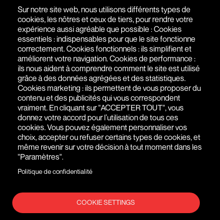
PARLONS DE VOTRE PROJET
Sur notre site web, nous utilisons différents types de
cookies, les nôtres et ceux de tiers, pour rendre votre
expérience aussi agréable que possible : Cookies
AGENCE WEB À PARIS - SAIGON
essentiels : indispensables pour que le site fonctionne
correctement. Cookies fonctionnels : ils simplifient et
51 RUE DE SEINE
,
75006
PARIS
,
ÎLE-DE-FRANCE
,
FRANCE
améliorent votre navigation. Cookies de performance :
ils nous aident à comprendre comment le site est utilisé
+(33) 1 76 77 27 61
grâce à des données agrégées et des statistiques.
Cookies marketing : ils permettent de vous proposer du
contenu et des publicités qui vous correspondent
vraiment. En cliquant sur "ACCEPTER TOUT", vous
donnez votre accord pour l’utilisation de tous ces
cookies. Vous pouvez également personnaliser vos
choix, accepter ou refuser certains types de cookies, et
même revenir sur votre décision à tout moment dans les
"Paramètres".
Politique de confidentialité
COOKIE SETTINGS
MENTIONS LÉGALES
© AGENCE WEB FIDESIO 2026