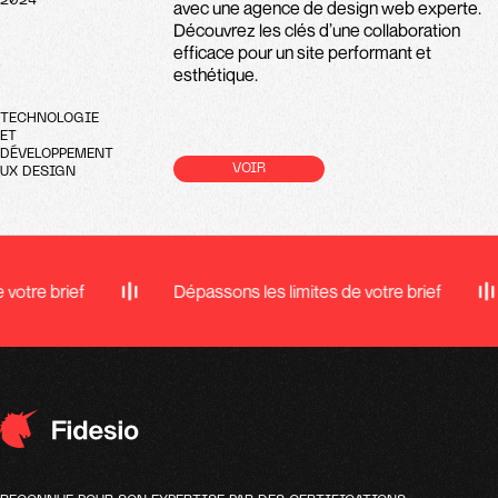
2024
avec une agence de design web experte.
Découvrez les clés d’une collaboration
efficace pour un site performant et
esthétique.
TECHNOLOGIE
ET
DÉVELOPPEMENT
VOIR
UX DESIGN
rief
Dépassons les limites de votre brief
Dép