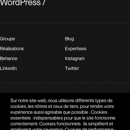
WordPress
/
Groupe
Blog
Réalisations
Expertises
Behance
Instagram
Linkedin
Twitter
PARLONS DE VOTRE PROJET
Sur notre site web, nous utilisons différents types de
cookies, les nôtres et ceux de tiers, pour rendre votre
expérience aussi agréable que possible : Cookies
AGENCE WEB À PARIS - SAIGON
essentiels : indispensables pour que le site fonctionne
correctement. Cookies fonctionnels : ils simplifient et
51 RUE DE SEINE
,
75006
PARIS
,
ÎLE-DE-FRANCE
,
FRANCE
améliorent votre navigation. Cookies de performance :