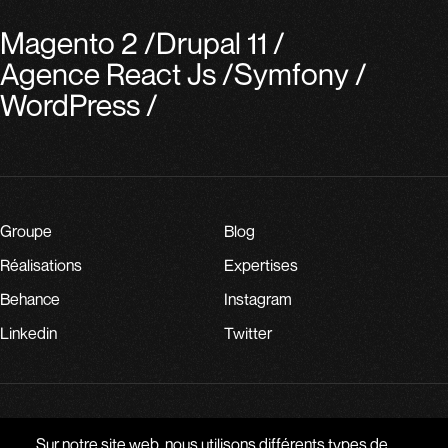
Magento 2
/
Drupal 11
/
Agence React Js
/
Symfony
/
WordPress
/
Groupe
Blog
Réalisations
Expertises
Behance
Instagram
Linkedin
Twitter
PARLONS DE VOTRE PROJET
Sur notre site web, nous utilisons différents types de