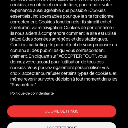
cookies, les nôtres et ceux de tiers, pour rendre votre
expérience aussi agréable que possible : Cookies
AGENCE WEB À PARIS - SAIGON
essentiels : indispensables pour que le site fonctionne
correctement. Cookies fonctionnels : ils simplifient et
51 RUE DE SEINE
,
75006
PARIS
,
ÎLE-DE-FRANCE
,
FRANCE
améliorent votre navigation. Cookies de performance :
ils nous aident à comprendre comment le site est utilisé
+(33) 1 76 77 27 61
grâce à des données agrégées et des statistiques.
Cookies marketing : ils permettent de vous proposer du
contenu et des publicités qui vous correspondent
vraiment. En cliquant sur "ACCEPTER TOUT", vous
donnez votre accord pour l’utilisation de tous ces
cookies. Vous pouvez également personnaliser vos
choix, accepter ou refuser certains types de cookies, et
même revenir sur votre décision à tout moment dans les
"Paramètres".
Politique de confidentialité
COOKIE SETTINGS
MENTIONS LÉGALES
© AGENCE WEB FIDESIO 2026
POLITIQUE DE CONFIDENTIALITÉ
CGV