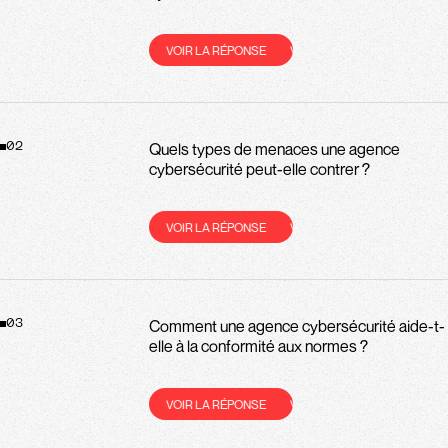
VOIR LA RÉPONSE
VOIR LA RÉPONSE
VOIR LA RÉ
Quels types de menaces une agence
02
cybersécurité peut-elle contrer ?
VOIR LA RÉPONSE
VOIR LA RÉPONSE
VOIR LA RÉ
Comment une agence cybersécurité aide-t-
03
elle à la conformité aux normes ?
VOIR LA RÉPONSE
VOIR LA RÉPONSE
VOIR LA RÉ