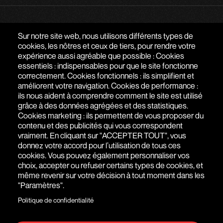
PARLONS DE VOTRE PROJET
Sur notre site web, nous utilisons différents types de
cookies, les nôtres et ceux de tiers, pour rendre votre
expérience aussi agréable que possible : Cookies
AGENCE WEB À PARIS - SAIGON
essentiels : indispensables pour que le site fonctionne
correctement. Cookies fonctionnels : ils simplifient et
51 RUE DE SEINE
,
75006
PARIS
,
ÎLE-DE-FRANCE
,
FRANCE
améliorent votre navigation. Cookies de performance :
ils nous aident à comprendre comment le site est utilisé
+(33) 1 76 77 27 61
grâce à des données agrégées et des statistiques.
Cookies marketing : ils permettent de vous proposer du
contenu et des publicités qui vous correspondent
vraiment. En cliquant sur "ACCEPTER TOUT", vous
donnez votre accord pour l’utilisation de tous ces
cookies. Vous pouvez également personnaliser vos
choix, accepter ou refuser certains types de cookies, et
même revenir sur votre décision à tout moment dans les
"Paramètres".
Politique de confidentialité