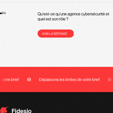
Qu'est-ce qu'une agence cybersécurité et
04
quel est son rôle ?
VOIR LA RÉPONSE
VOIR LA RÉPONSE
VOIR LA RÉ
ef
Dépassons les limites de votre brief
Dépas