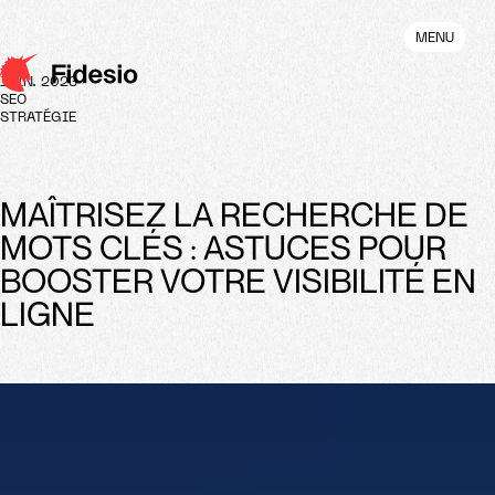
Aller
au
MENU
contenu
principal
JUIN. 2023
SEO
STRATÉGIE
MAÎTRISEZ LA RECHERCHE DE
MOTS CLÉS : ASTUCES POUR
BOOSTER VOTRE VISIBILITÉ EN
LIGNE