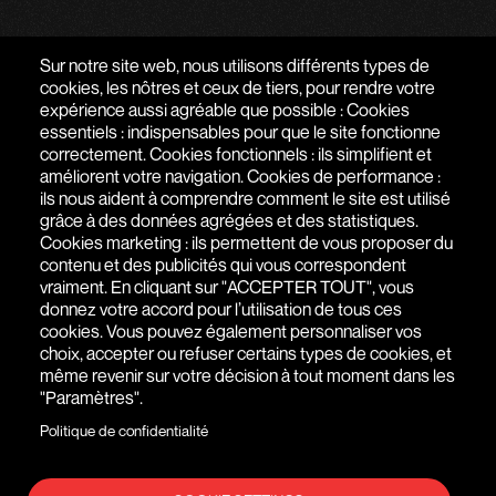
PARLONS DE VOTRE PROJET
Sur notre site web, nous utilisons différents types de
cookies, les nôtres et ceux de tiers, pour rendre votre
expérience aussi agréable que possible : Cookies
AGENCE WEB À PARIS - SAIGON
essentiels : indispensables pour que le site fonctionne
correctement. Cookies fonctionnels : ils simplifient et
51 RUE DE SEINE
,
75006
PARIS
,
ÎLE-DE-FRANCE
,
FRANCE
améliorent votre navigation. Cookies de performance :
ils nous aident à comprendre comment le site est utilisé
+(33) 1 76 77 27 61
grâce à des données agrégées et des statistiques.
Cookies marketing : ils permettent de vous proposer du
contenu et des publicités qui vous correspondent
vraiment. En cliquant sur "ACCEPTER TOUT", vous
donnez votre accord pour l’utilisation de tous ces
cookies. Vous pouvez également personnaliser vos
choix, accepter ou refuser certains types de cookies, et
même revenir sur votre décision à tout moment dans les
"Paramètres".
Politique de confidentialité