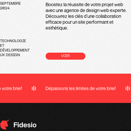
Boostez la réussite de votre projet web
SEPTEMBRE
2024
avec une agence de design web experte.
Découvrez les clés d’une collaboration
efficace pour un site performant et
esthétique.
TECHNOLOGIE
ET
DÉVELOPPEMENT
UX DESIGN
VOIR
ef
Dépassons les limites de votre brief
Dépas