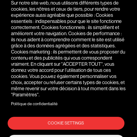
Sur notre site web, nous utilisons différents types de
cookies, les nôtres et ceux de tiers, pour rendre votre
expérience aussi agréable que possible : Cookies
AGENCE WEB À PARIS - SAIGON
essentiels : indispensables pour que le site fonctionne
correctement. Cookies fonctionnels : ils simplifient et
51 RUE DE SEINE
,
75006
PARIS
,
ÎLE-DE-FRANCE
,
FRANCE
améliorent votre navigation. Cookies de performance :
ils nous aident à comprendre comment le site est utilisé
+(33) 1 76 77 27 61
grâce à des données agrégées et des statistiques.
Cookies marketing : ils permettent de vous proposer du
contenu et des publicités qui vous correspondent
vraiment. En cliquant sur "ACCEPTER TOUT", vous
donnez votre accord pour l’utilisation de tous ces
cookies. Vous pouvez également personnaliser vos
choix, accepter ou refuser certains types de cookies, et
même revenir sur votre décision à tout moment dans les
"Paramètres".
Politique de confidentialité
COOKIE SETTINGS
MENTIONS LÉGALES
© AGENCE WEB FIDESIO 2026
POLITIQUE DE CONFIDENTIALITÉ