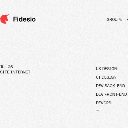
Aller
au
MAIN
contenu
GROUPE
NAVIGATIO
principal
JUL 26
UX DESIGN
SITE INTERNET
UI DESIGN
DEV BACK-END
DEV FRONT-END
DEVOPS
...