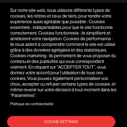
PARLONS DE VOTRE PROJET
Sur notre site web, nous utilisons différents types de
cookies, les nôtres et ceux de tiers, pour rendre votre
expérience aussi agréable que possible : Cookies
AGENCE WEB À PARIS - SAIGON
essentiels : indispensables pour que le site fonctionne
correctement. Cookies fonctionnels : ils simplifient et
51 RUE DE SEINE
,
75006
PARIS
,
ÎLE-DE-FRANCE
,
FRANCE
améliorent votre navigation. Cookies de performance :
ils nous aident à comprendre comment le site est utilisé
+(33) 1 76 77 27 61
grâce à des données agrégées et des statistiques.
Cookies marketing : ils permettent de vous proposer du
contenu et des publicités qui vous correspondent
vraiment. En cliquant sur "ACCEPTER TOUT", vous
donnez votre accord pour l’utilisation de tous ces
cookies. Vous pouvez également personnaliser vos
choix, accepter ou refuser certains types de cookies, et
même revenir sur votre décision à tout moment dans les
"Paramètres".
Politique de confidentialité
COOKIE SETTINGS