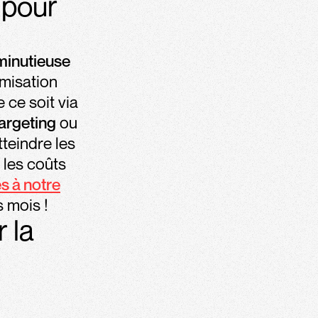
 pour
minutieuse
timisation
ce soit via
argeting
ou
teindre les
 les coûts
s à notre
 mois !
 la