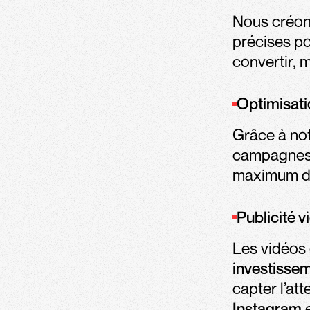
Nous créo
précises pou
convertir, m
Optimisati
Grâce à no
campagnes 
maximum de
Publicité v
Les vidéos 
investissem
capter l’at
Instagram