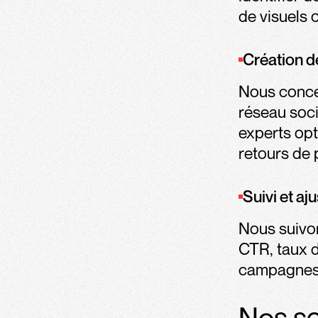
de visuels 
Création d
Nous conc
réseau soci
experts op
retours de
Suivi et aj
Nous suivo
CTR, taux d
campagnes e
Nos se