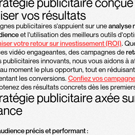
ratégie publicitaire conçue
ser vos résultats
nes publicitaires s'appuient sur une
analyse 
udience
et l'utilisation des meilleurs outils d'op
ser votre retour sur investissement (ROI)
.
Que 
es vidéo engageantes, des campagnes de
ret
 publicitaires innovants, nous vous aidons à at
s au moment le plus opportun, tout en réduisant
entant les conversions.
Confiez vos campagne
btenez des résultats concrets dès les premiers
atégie publicitaire axée sur
ance
audience précis et performant :