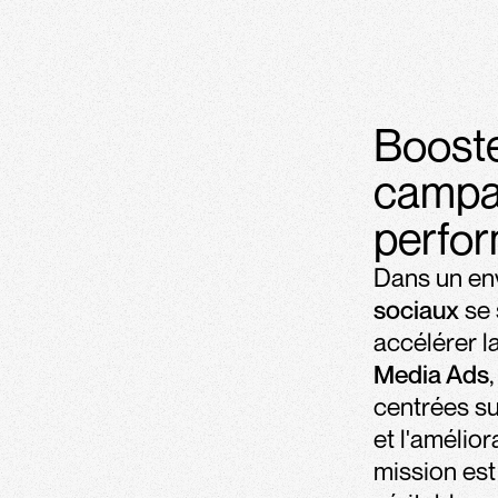
Booste
campa
perfo
Dans un env
sociaux
se 
accélérer l
Media Ads
centrées sur
et l'amélio
mission est