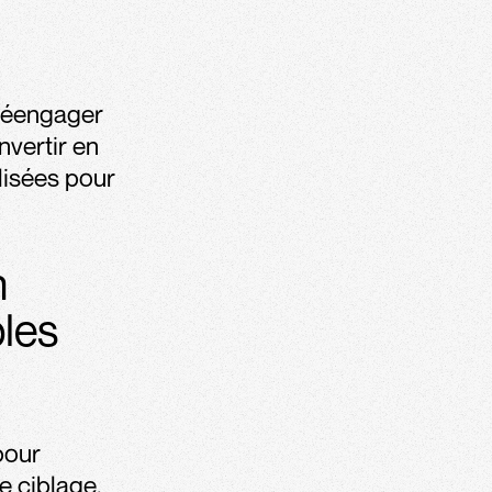
 réengager
nvertir en
lisées pour
n
bles
pour
e ciblage,