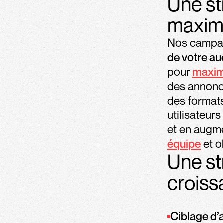
Une st
maximi
Nos campag
de votre a
pour
maximi
des annonc
des formats
utilisateur
et en augm
équipe
et o
Une str
croiss
Ciblage d’