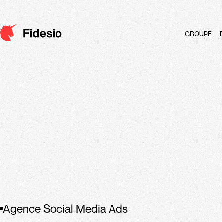
Aller
au
MAIN
contenu
GROUPE
NAVIGATIO
principal
Agence Social Media Ads