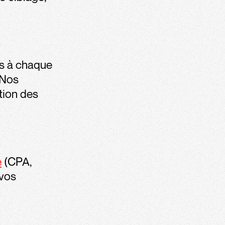
s à chaque
 Nos
tion des
e
(CPA,
 vos