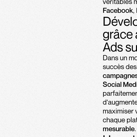
véritables 
Facebook
,
Dévelo
grâce 
Ads s
Dans un mon
succès des 
campagnes p
Social Med
parfaitemen
d'augmenter
maximiser v
chaque pla
mesurable
.