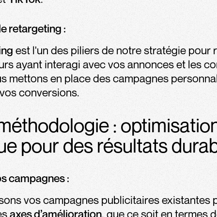
e retargeting :
ing
est l'un des piliers de notre stratégie pour
teurs ayant interagi avec vos annonces et les co
ous mettons en place des campagnes personna
vos conversions​.
méthodologie : optimisatio
ue pour des résultats dura
os campagnes :
sons vos campagnes publicitaires existantes 
des
axes d’amélioration
, que ce soit en termes d