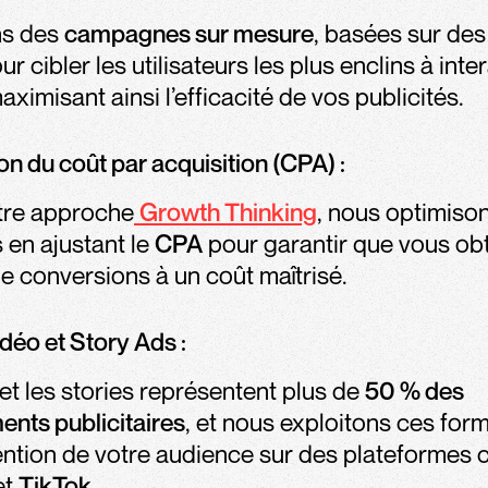
ns des
campagnes sur mesure
, basées sur de
r cibler les utilisateurs les plus enclins à inter
aximisant ainsi l’efficacité de vos publicités.
on du coût par acquisition (CPA) :
tre approche
Growth Thinking
, nous optimiso
en ajustant le
CPA
pour garantir que vous ob
 conversions à un coût maîtrisé.
idéo et Story Ads :
et les stories représentent plus de
50 % des
ents publicitaires
, et nous exploitons ces for
tention de votre audience sur des plateforme
et
TikTok
​.