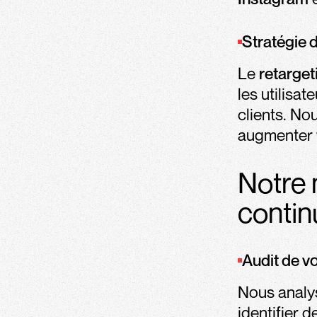
Stratégie d
Le
retarget
les utilisa
clients. N
augmenter 
Notre 
contin
Audit de v
Nous analy
identifier 