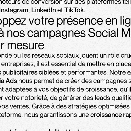
moteurs de conversion sur des plateformes tel
Instagram
,
LinkedIn
et
TikTok
.
ppez votre présence en li
à nos campagnes Social M
ur mesure
de où les réseaux sociaux jouent un rôle cruc
entreprises, il est essentiel de mettre en plac
ublicitaires ciblées
et performantes. Notre e
ia Ads
nous permet de créer des campagnes s
t adaptées à vos objectifs de croissance, qu'il
 votre notoriété, de générer des leads qualifi
os ventes. Grâce à des stratégies optimisées
teforme, nous garantissons une
croissance rap