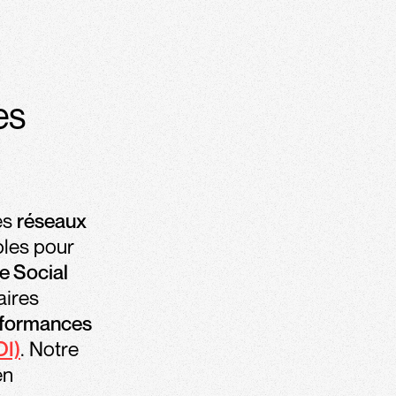
es
es
réseaux
les pour
e Social
aires
rformances
OI)
. Notre
en