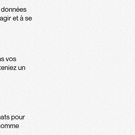
s données
agir et à se
ns vos
teniez un
mats pour
s comme