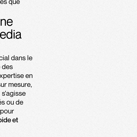
les que
gne
edia
ial dans le
e des
xpertise en
ur mesure,
 s'agisse
és ou de
 pour
ide et