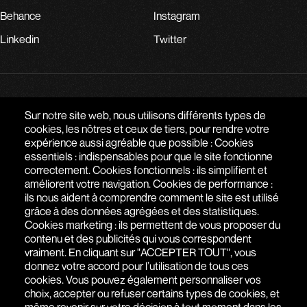
Behance
Instagram
Linkedin
Twitter
PARLONS DE VOTRE PROJET
Sur notre site web, nous utilisons différents types de
cookies, les nôtres et ceux de tiers, pour rendre votre
expérience aussi agréable que possible : Cookies
AGENCE WEB À PARIS - SAIGON
essentiels : indispensables pour que le site fonctionne
correctement. Cookies fonctionnels : ils simplifient et
51 RUE DE SEINE
,
75006
PARIS
,
ÎLE-DE-FRANCE
,
FRANCE
améliorent votre navigation. Cookies de performance :
ils nous aident à comprendre comment le site est utilisé
+(33) 1 76 77 27 61
grâce à des données agrégées et des statistiques.
Cookies marketing : ils permettent de vous proposer du
contenu et des publicités qui vous correspondent
vraiment. En cliquant sur "ACCEPTER TOUT", vous
donnez votre accord pour l’utilisation de tous ces
cookies. Vous pouvez également personnaliser vos
choix, accepter ou refuser certains types de cookies, et