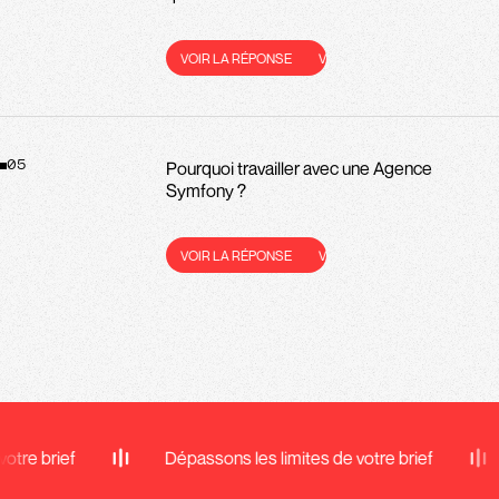
VOIR LA RÉPONSE
VOIR LA RÉPONSE
VOIR LA RÉPONS
Pourquoi travailler avec une Agence
05
Symfony ?
VOIR LA RÉPONSE
VOIR LA RÉPONSE
VOIR LA RÉPONS
Dépassons les limites de votre brief
Dépassons 