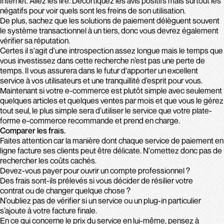
Internet. Allez les lire. Décortiquez les avis positifs mais surtout les
négatifs pour voir quels sont les freins de son utilisation.
De plus, sachez que les solutions de paiement délèguent souvent
le système transactionnel à un tiers, donc vous devrez également
vérifier sa réputation.
Certes il s'agit d'une introspection assez longue mais le temps que
vous investissez dans cette recherche n’est pas une perte de
temps. Il vous assurera dans le futur d'apporter un excellent
service à vos utilisateurs et une tranquillité d’esprit pour vous.
Maintenant si votre e-commerce est plutôt simple avec seulement
quelques articles et quelques ventes par mois et que vous le gérez
tout seul, le plus simple sera d’utiliser le service que votre plate-
forme e-commerce recommande et prend en charge.
Comparer les frais.
Faites attention car la manière dont chaque service de paiement en
ligne facture ses clients peut être délicate. N'omettez donc pas de
rechercher les coûts cachés.
Devez-vous payer pour ouvrir un compte professionnel ?
Des frais sont-ils prélevés si vous décider de résilier votre
contrat ou de changer quelque chose ?
N’oubliez pas de vérifier si un service ou un plug-in particulier
s’ajoute à votre facture finale.
En ce qui concerne le prix du service en lui-même, pensez à