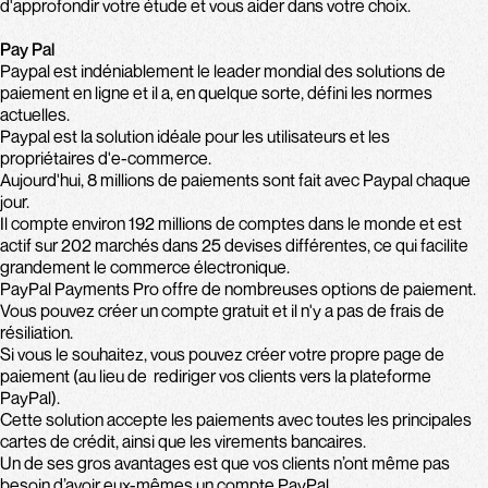
d'approfondir votre étude et vous aider dans votre choix.
Pay Pal
Paypal est indéniablement le leader mondial des solutions de
paiement en ligne et il a, en quelque sorte, défini les normes
actuelles.
Paypal est la solution idéale pour les utilisateurs et les
propriétaires d'e-commerce.
Aujourd'hui, 8 millions de paiements sont fait avec Paypal chaque
jour.
Il compte environ 192 millions de comptes dans le monde et est
actif sur 202 marchés dans 25 devises différentes, ce qui facilite
grandement le commerce électronique.
PayPal Payments Pro offre de nombreuses options de paiement.
Vous pouvez créer un compte gratuit et il n'y a pas de frais de
résiliation.
Si vous le souhaitez, vous pouvez créer votre propre page de
paiement (au lieu de rediriger vos clients vers la plateforme
PayPal).
Cette solution accepte les paiements avec toutes les principales
cartes de crédit, ainsi que les virements bancaires.
Un de ses gros avantages est que vos clients n’ont même pas
besoin d’avoir eux-mêmes un compte PayPal.