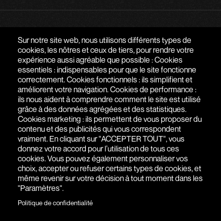
PARLONS DE VOTRE PROJET
Sur notre site web, nous utilisons différents types de
cookies, les nôtres et ceux de tiers, pour rendre votre
expérience aussi agréable que possible : Cookies
AGENCE WEB À PARIS - SAIGON
essentiels : indispensables pour que le site fonctionne
correctement. Cookies fonctionnels : ils simplifient et
51 RUE DE SEINE
,
75006
PARIS
,
ÎLE-DE-FRANCE
,
FRANCE
améliorent votre navigation. Cookies de performance :
ils nous aident à comprendre comment le site est utilisé
+(33) 1 76 77 27 61
grâce à des données agrégées et des statistiques.
Cookies marketing : ils permettent de vous proposer du
contenu et des publicités qui vous correspondent
vraiment. En cliquant sur "ACCEPTER TOUT", vous
donnez votre accord pour l’utilisation de tous ces
cookies. Vous pouvez également personnaliser vos
choix, accepter ou refuser certains types de cookies, et
même revenir sur votre décision à tout moment dans les
"Paramètres".
Politique de confidentialité