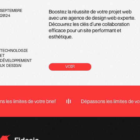
Boostez la réussite de votre projet web
SEPTEMBRE
2024
avec une agence de design web experte.
Découvrez les clés d’une collaboration
efficace pour un site performant et
esthétique.
TECHNOLOGIE
ET
DÉVELOPPEMENT
UX DESIGN
VOIR
 les limites de votre brief
Dépassons les limites de vot