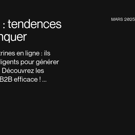
 : tendences
MARS 2025
anquer
nes en ligne : ils
lligents pour générer
r. Découvrez les
B efficace ! ...