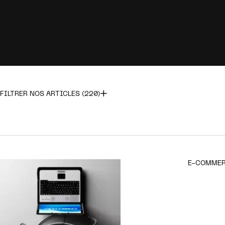
FILTRER NOS ARTICLES (220)
Tout
Brand
E-commerce
Mob
UX Design
Web
E-COMME