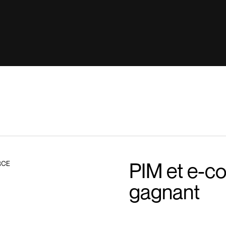
ile
Print
SEO
Social
Stratég
PIM et e-c
RCE
gagnant